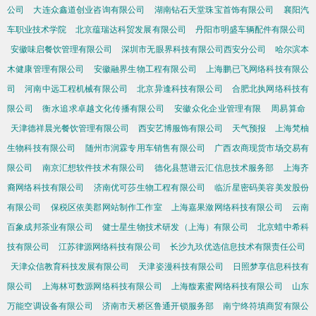
公司
大连众鑫道创业咨询有限公司
湖南钻石天堂珠宝首饰有限公司
襄阳汽
车职业技术学院
北京蕴瑞达科贸发展有限公司
丹阳市明盛车辆配件有限公司
安徽味启餐饮管理有限公司
深圳市无眼界科技有限公司西安分公司
哈尔滨本
木健康管理有限公司
安徽融界生物工程有限公司
上海鹏已飞网络科技有限公
司
河南中远工程机械有限公司
北京异逢科技有限公司
合肥北执网络科技有
限公司
衡水追求卓越文化传播有限公司
安徽众化企业管理有限
周易算命
天津德祥晨光餐饮管理有限公司
西安艺博服饰有限公司
天气预报
上海梵柚
生物科技有限公司
随州市润霖专用车销售有限公司
广西农商现货市场交易有
限公司
南京汇想软件技术有限公司
德化县慧谱云汇信息技术服务部
上海齐
裔网络科技有限公司
济南优可莎生物工程有限公司
临沂星密码美容美发股份
有限公司
保税区依美郡网站制作工作室
上海嘉果潋网络科技有限公司
云南
百象成邦茶业有限公司
健士星生物技术研发（上海）有限公司
北京蜡中希科
技有限公司
江苏律源网络科技有限公司
长沙九玖优选信息技术有限责任公司
天津众信教育科技发展有限公司
天津姿漫科技有限公司
日照梦享信息科技有
限公司
上海林可数源网络科技有限公司
上海馥素蜜网络科技有限公司
山东
万能空调设备有限公司
济南市天桥区鲁通开锁服务部
南宁终符填商贸有限公